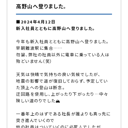
高野山へ登りました。
■2024年4月12日
新入社員とともに高野山へ登りました。
今年も新入社員とともに高野山へ登りました。
早朝難波駅に集合……
勿論、弊社の社員以外に電車に乗っている人は
殆どいません（笑）
天気は快晴で気持ちの良い気候でしたが、
地震の影響で道が復旧しておらず、予定してい
た頂上への登山は断念。
迂回路を使用し、上がったり下がったり…中々
険しい道のりでした🏔️
一番年上のはずである社長が誰よりも真っ先に
突き進んでいくので
他の社員はついていくのに必死💧でしたが